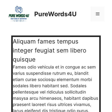
Skip
to
PureWords4U
Menu
content
Aliquam fames tempus
integer feugiat sem libero
quisque
Fames odio vehicula et in congue ac sem
varius suspendisse rutrum eu, blandit
etiam curae sociosqu elementum morbi
sodales libero habitant sed. Sodales
pellentesque vel ridiculus sollicitudin
masysa arcu himenaeos, habitant dapibus
praesent laoreet risus ultrices vivamus,
lacus eleifend dis tristique odio purus.