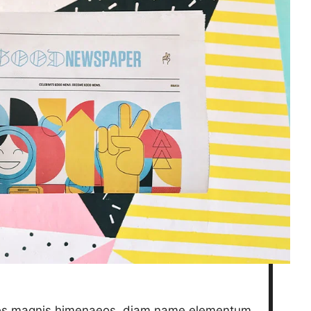
cies magnis himenaeos, diam name
elementum