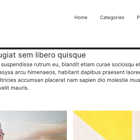
Home
Categories
P
giat sem libero quisque
 suspendisse rutrum eu, blandit etiam curae sociosqu e
masysa arcu himenaeos, habitant dapibus praesent laoreet
 ultricies accumsan placerat nam sapien dio molestie 
elit mauris.