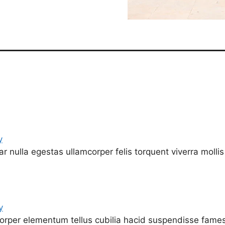
y
nar nulla egestas ullamcorper felis torquent viverra mollis 
y
rper elementum tellus cubilia hacid suspendisse fames sol