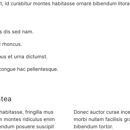
ent, id curabitur montes habitasse ornare bibendum litora 
s dis sed nam.
l rhoncus.
us et urna dictumst.
congue hac pellentesque.
atea
habitasse, fringilla mus
Donec auctor curae inc
m montes ridiculus enim
morbi nullam facilisis g
ibendum posuere suscipit
bibendum tortor.