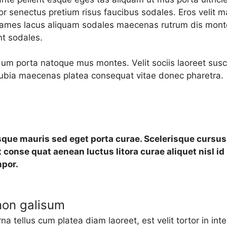
 senectus pretium risus faucibus sodales. Eros velit ma
ames lacus aliquam sodales maecenas rutrum dis montes
nt sodales.
dum porta natoque mus montes. Velit sociis laoreet susc
onubia maecenas platea consequat vitae donec pharetra.
sque mauris sed eget porta curae. Scelerisque cursu
 conse quat aenean luctus litora curae aliquet nisl 
mpor.
 non galisum
rna tellus cum platea diam laoreet, est velit tortor in in