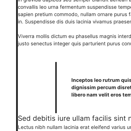
convallis leo urna fermentum suspendisse tempor
sapien pretium commodo, nullam ornare purus f
in. Suspendisse dis duis lacinia vivamus praese
Viverra mollis dictum eu phasellus magnis inter
justo senectus integer quis parturient purus c
Inceptos leo rutrum qui
dignissim percum disret
libero nam velit eros te
Sed debitis iure ullam facilis sint
Lectus nibh nullam lacinia erat eleifend varius u