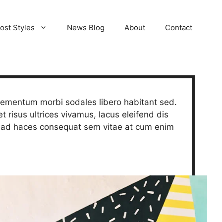
ost Styles
News Blog
About
Contact
lementum morbi sodales libero habitant sed.
 risus ultrices vivamus, lacus eleifend dis
musad haces consequat sem vitae at cum enim