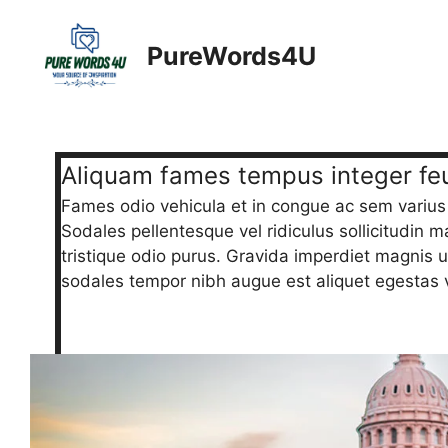
Skip
to
PureWords4U
content
Aliquam fames tempus integer feu
Fames odio vehicula et in congue ac sem varius
Sodales pellentesque vel ridiculus sollicitudin 
tristique odio purus. Gravida imperdiet magnis
sodales tempor nibh augue est aliquet egestas v