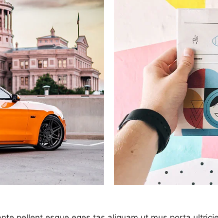
nte pellent esque eges tas aliquam ut mus porta ultri