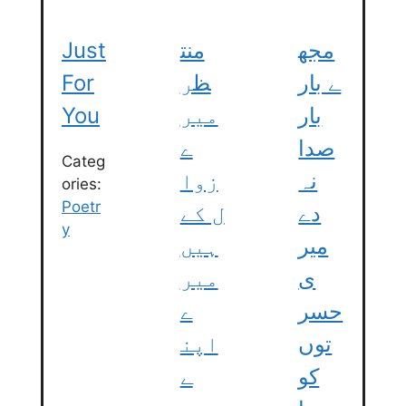
Just
منت
مجھ
For
ظر
ے بار
You
میر
بار
صدا
ے
Categ
نہ
زوا
ories:
Poetr
دے
ل کے
y
میر
ہیں
ی
میر
حسر
ے
توں
اپن
کو
ے