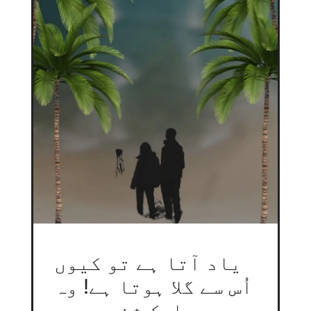
یاد آتا ہے تو کیوں
اُس سے گلا ہوتا ہے! وہ
جو ایک شخص ہمیں