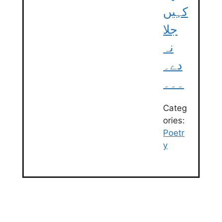
کہیں
جلا
نہ
دے۔
۔۔۔
Categ
ories:
Poetr
y