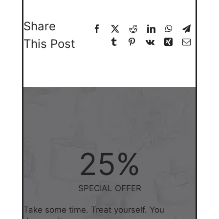
Share
This Post
25
%
SPECIAL OFFER
Take some time. Treat yourself. You