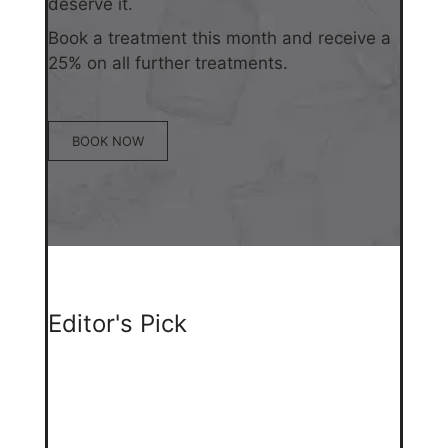
deserve it.
Book a treatment this month and receive a
25% on all further treatments.
BOOK NOW
Editor's Pick