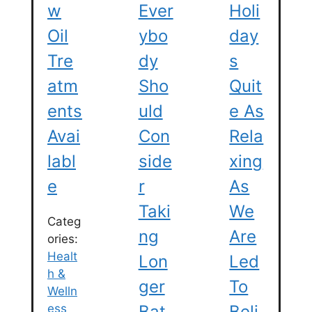
W
Ever
Holi
Oil
Ybo
Day
Tre
Dy
S
Atm
Sho
Quit
Ents
Uld
E As
Avai
Con
Rela
Labl
Side
Xing
E
R
As
Taki
We
Categ
Ng
Are
ories:
Healt
Lon
Led
h &
Ger
To
Welln
ess
Bat
Beli