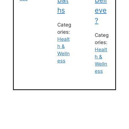
Hs
Eve
?
Categ
ories:
Categ
Healt
ories:
h &
Healt
Welln
h &
ess
Welln
ess