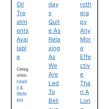
Oil
Day
Roth
Tre
S
Era
Atm
Quit
Py
Ents
E As
Any
Avai
Rela
Mor
Labl
Xing
E
E
As
Effe
We
Ctiv
Categ
Are
E
ories:
Healt
Led
Tha
h &
To
N A
Welln
ess
Beli
Lon