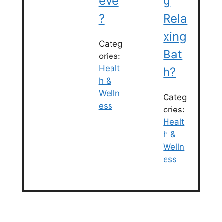
Eve
G
?
Rela
Xing
Categ
Bat
ories:
Healt
H?
h &
Welln
Categ
ess
ories:
Healt
h &
Welln
ess