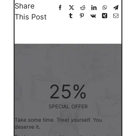
Share
This Post
25
%
SPECIAL OFFER
Take some time. Treat yourself. You
deserve it.